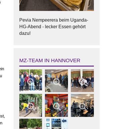
s
Pevia Nempeerera beim Uganda-
HG-Abend - lecker Essen gehört
dazu!
MZ-TEAM IN HANNOVER
in
u
st,
en