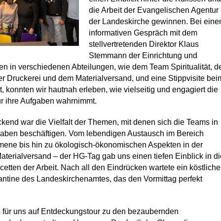
die Arbeit der Evangelischen Agentur
der Landeskirche gewinnen. Bei ein
informativen Gespräch mit dem
stellvertretenden Direktor Klaus
Stemmann der Einrichtung und
 in verschiedenen Abteilungen, wie dem Team Spiritualität, 
 Druckerei und dem Materialversand, und eine Stippvisite bei
t, konnten wir hautnah erleben, wie vielseitig und engagiert die
r ihre Aufgaben wahrnimmt.
end war die Vielfalt der Themen, mit denen sich die Teams in
fgaben beschäftigen. Vom lebendigen Austausch im Bereich
umene bis hin zu ökologisch-ökonomischen Aspekten in der
terialversand – der HG-Tag gab uns einen tiefen Einblick in di
etten der Arbeit. Nach all den Eindrücken wartete ein köstliche
antine des Landeskirchenamtes, das den Vormittag perfekt
s für uns auf Entdeckungstour zu den bezaubernden