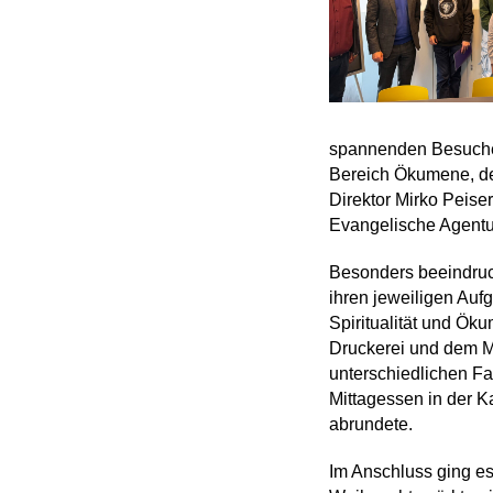
spannenden Besuchen
Bereich Ökumene, der
Direktor Mirko Peiser
Evangelische Agentu
Besonders beeindruck
ihren jeweiligen Au
Spiritualität und Ök
Druckerei und dem Ma
unterschiedlichen Fac
Mittagessen in der K
abrundete.
Im Anschluss ging e