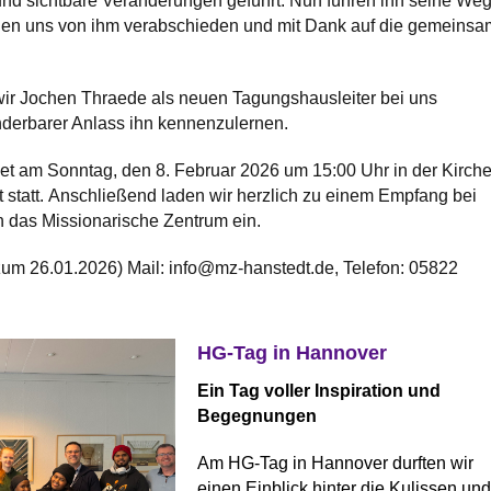
nd sichtbare Veränderungen geführt. Nun führen ihn seine We
ollen uns von ihm verabschieden und mit Dank auf die gemeins
wir Jochen Thraede als neuen Tagungshausleiter bei uns
derbarer Anlass ihn kennenzulernen.
det am Sonntag, den 8. Februar 2026 um 15:00 Uhr in der Kirch
t statt. Anschließend laden wir herzlich zu einem Empfang bei
 das Missionarische Zentrum ein.
 26.01.2026) Mail: info@mz-hanstedt.de, Telefon: 05822
HG-Tag in Hannover
Ein Tag voller Inspiration und
Begegnungen
Am HG-Tag in Hannover durften wir
einen Einblick hinter die Kulissen und