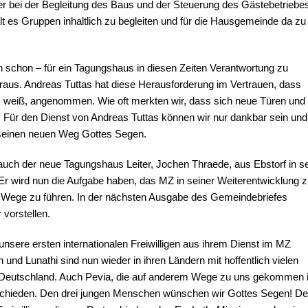
 er bei der Begleitung des Baus und der Steuerung des Gästebetriebe
alt es Gruppen inhaltlich zu begleiten und für die Hausgemeinde da zu
schon – für ein Tagungshaus in diesen Zeiten Verantwortung zu
raus. Andreas Tuttas hat diese Herausforderung im Vertrauen, dass
s weiß, angenommen. Wie oft merkten wir, dass sich neue Türen und
. Für den Dienst von Andreas Tuttas können wir nur dankbar sein und
 seinen neuen Weg Gottes Segen.
uch der neue Tagungshaus Leiter, Jochen Thraede, aus Ebstorf in se
Er wird nun die Aufgabe haben, das MZ in seiner Weiterentwicklung z
e Wege zu führen. In der nächsten Ausgabe des Gemeindebriefes
 vorstellen.
nsere ersten internationalen Freiwilligen aus ihrem Dienst im MZ
und Lunathi sind nun wieder in ihren Ländern mit hoffentlich vielen
Deutschland. Auch Pevia, die auf anderem Wege zu uns gekommen i
schieden. Den drei jungen Menschen wünschen wir Gottes Segen! D