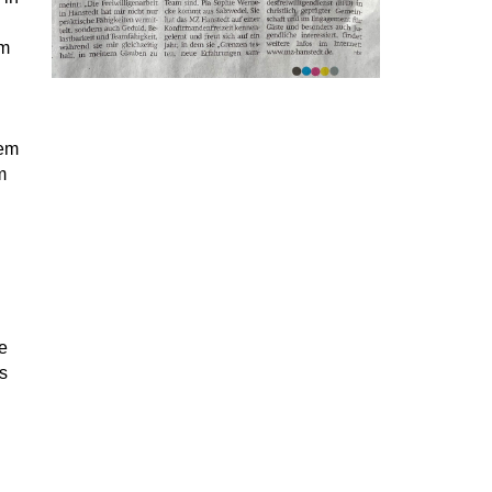
em
dem
m
e
s