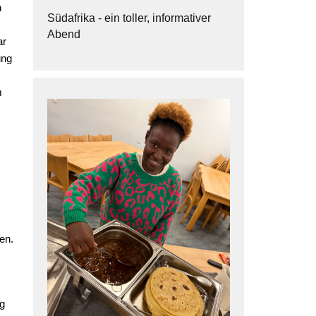
n
Südafrika - ein toller, informativer
Abend
ar
ung
m
en.
g